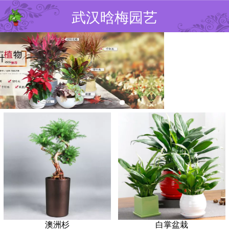
武汉晗梅园艺
澳洲杉
白掌盆栽