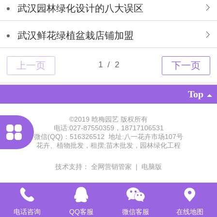
武汉园林绿化设计的八大误区
武汉鲜花绿植盆栽店铺加盟
Top
©2019 晗梅园艺 版权所有
电话:027-87550359，18717106531
微信(QQ)：516326512 地址:八一花卉市场107号
花卉、植物批发，租摆;
苗木批发，园林绿化工程
技术支持：
全网营销管家
|
电脑版
电话咨询
QQ客服
微信客服
在线地图